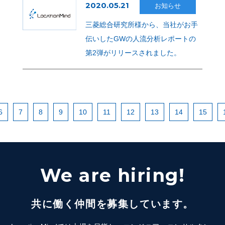
2020.05.21
お知らせ
三菱総合研究所様から、当社がお手
伝いしたGWの人流分析レポートの
第2弾がリリースされました。
6
7
8
9
10
11
12
13
14
15
We are hiring!
共に働く仲間を募集しています。