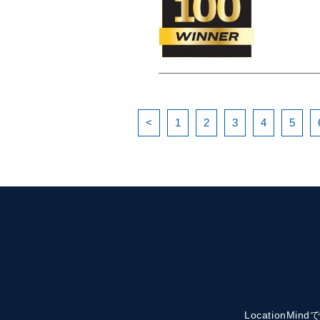
<
1
2
3
4
5
Location