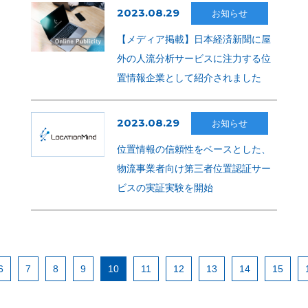
2023.08.29
お知らせ
【メディア掲載】日本経済新聞に屋
外の人流分析サービスに注力する位
置情報企業として紹介されました
2023.08.29
お知らせ
位置情報の信頼性をベースとした、
物流事業者向け第三者位置認証サー
ビスの実証実験を開始
6
7
8
9
10
11
12
13
14
15