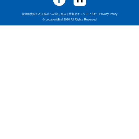
競争的資金の不正防止への取り組み
|
情報セキュリティ方針
|
Privacy Policy
© LocationMind 2020 All Rights Reserved