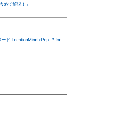
モも含めて解説！」
ionMind xPop ™ for
す