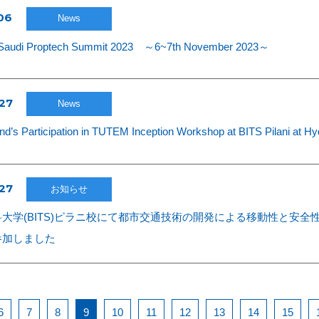
06
News
audi Proptech Summit 2023 ～6~7th November 2023～
27
News
nd’s Participation in TUTEM Inception Workshop at BITS Pilani at H
27
お知らせ
大学(BITS)ピラニ校にて都市交通技術の開発による移動性と安全
参加しました
6
7
8
9
10
11
12
13
14
15