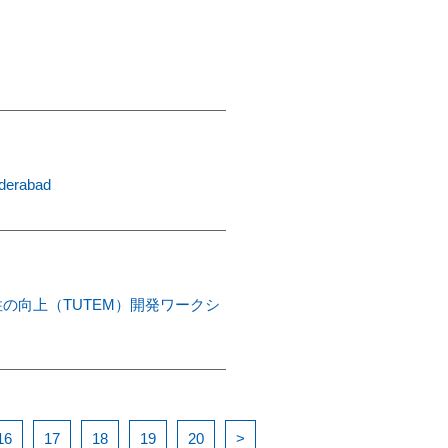
yderabad
性の向上（TUTEM）開発ワークシ
16
17
18
19
20
>