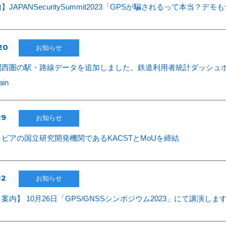
JAPANSecuritySummit2023「GPSが騙されるって本当？デ
20
お知らせ
圏の駅・路線データを追加しました。鉄道利用者統計ダッシュボード Locat
ain
19
お知らせ
ビアの国立研究開発機関であるKACSTとMoUを締結
12
お知らせ
案内】 10月26日「GPS/GNSSシンポジウム2023」にて講演しま