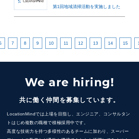
第1回地域清掃活動を実施しました
6
7
8
9
10
11
12
13
14
15
We are hiring!
共に働く仲間を募集しています。
LocationMindでは上場を目指し、エンジニア、コンサルタン
トはじめ複数の職種で積極採用中です。
高度な技術力を持つ多様性のあるチームに加わり、スーパー