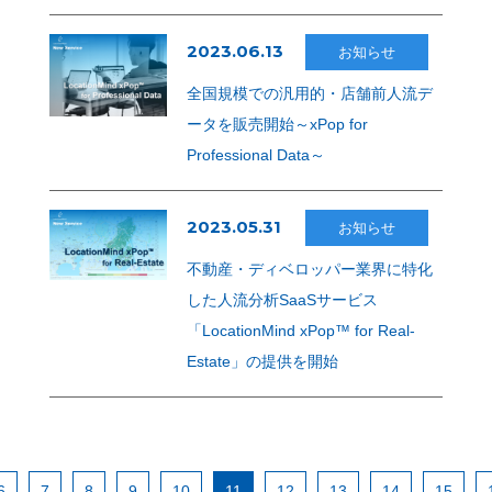
2023.06.13
お知らせ
全国規模での汎用的・店舗前人流デ
ータを販売開始～xPop for
Professional Data～
2023.05.31
お知らせ
不動産・ディベロッパー業界に特化
した人流分析SaaSサービス
「LocationMind xPop™ for Real-
Estate」の提供を開始
6
7
8
9
10
11
12
13
14
15