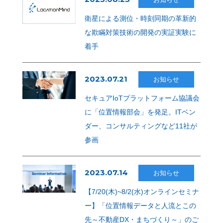
衛星による測位・時刻同期の革新的
な欺瞞対策技術の開発の実証実験に
着手
2023.07.21
お知らせ
セキュアIoTプラットフォーム協議会
に「位置情報部会」を発足。ITベン
ダー、コンサルティングなど11社が
参画
2023.07.14
お知らせ
【7/20(木)~8/2(水)オンラインセミナ
ー】「位置情報データと人流とこの
先～不動産DX・まちづくり～」のご